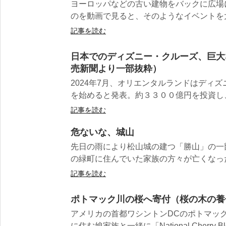
ヨーロッパなどの古い建物をバックに広場
のを動画で見ると、そのようなイベントを大変
記事を読む
日本でのディズニー・クルーズ、巨大
売新聞より一部抜粋）
2024年7月、オリエンタルランドはディ
を始めると発表。約３３００億円を投資し、
記事を読む
危ないな、城山
先日の雨により松山城の建つ「勝山」の一
の緑町に住んでいた家族の方々が亡くなった。
記事を読む
ポトマック川の桜へ寄付（桜の木の養
アメリカの首都ワシントンDCのポトマッ
に住む娘家族と一緒に「National Cherry Blos