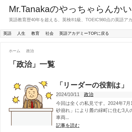
Mr.Tanakaのやっちゃらんか
英語教育歴40年を超える、英検®1級、TOEIC980点の英
英語
人生
教育
社会
英語アカデミーTOPに戻る
ホーム
政治
「
政治
」
一覧
「リーダーの役割は
2024/10/11
政治
今回は全くの私見です。2024年7
砂崩れ」により麓の緑町に住む3人
車両...
記事を読む