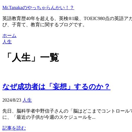
Mr.Tanakaのやっちゃらんかい！？
英語教育歴40年を超える、英検®1級、TOEIC980点の英
び、子育て、教育に関するブログです。
ホーム
人生
「
人生
」
一覧
なぜ成功者は「妄想」するのか？
2024/8/23
人生
先日、脳科学者中野信子さんの「脳はどこまでコントロール
に、「最近の子供が今週のスケジュールを...
記事を読む