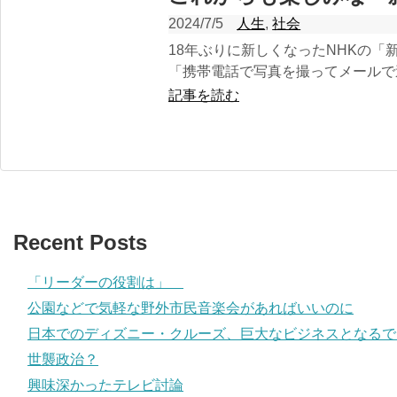
2024/7/5
人生
,
社会
18年ぶりに新しくなったNHKの「
「携帯電話で写真を撮ってメールで送る
記事を読む
Recent Posts
「リーダーの役割は」
公園などで気軽な野外市民音楽会があればいいのに
日本でのディズニー・クルーズ、巨大なビジネスとなるで
世襲政治？
興味深かったテレビ討論