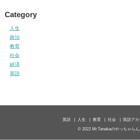
Category
人生
政治
教育
社会
経済
英語
英語
人生
教育
社会
英語アカ
© 2022
Mr.Tanakaのやっちゃら